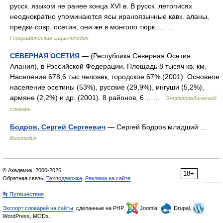
русск. языком не ранее конца XVI в. В русск. летописях
неоднократно упоминаются ясы ираноязычные кавк. аланы,
предки совр. осетин; они же в монголо тюрк.… …
Географическая энциклопедия
СЕВЕРНАЯ ОСЕТИЯ
— (Республика Северная Осетия
Алания), в Российской Федерации. Площадь 8 тысяч кв. км.
Население 678,6 тыс человек, городское 67% (2001). Основное
население осетины (53%), русские (29,9%), ингуши (5,2%),
армяне (2,2%) и др. (2001). 8 районов, 6… …
Энциклопедический
словарь
Бодров, Сергей Сергеевич
— Сергей Бодров младший …
Википедия
© Академик, 2000-2026
18+
Обратная связь:
Техподдержка
,
Реклама на сайте
👣 Путешествия
Экспорт словарей на сайты
, сделанные на PHP,
Joomla,
Drupal,
WordPress, MODx.