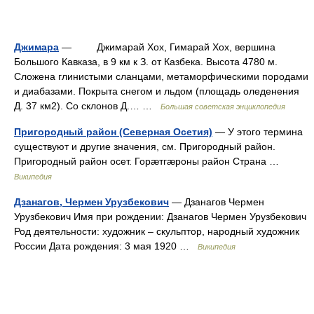
Джимара
— Джимарай Хох, Гимарай Хох, вершина
Большого Кавказа, в 9 км к З. от Казбека. Высота 4780 м.
Сложена глинистыми сланцами, метаморфическими породами
и диабазами. Покрыта снегом и льдом (площадь оледенения
Д. 37 км2). Со склонов Д.… …
Большая советская энциклопедия
Пригородный район (Северная Осетия)
— У этого термина
существуют и другие значения, см. Пригородный район.
Пригородный район осет. Горæтгæроны район Страна …
Википедия
Дзанагов, Чермен Урузбекович
— Дзанагов Чермен
Урузбекович Имя при рождении: Дзанагов Чермен Урузбекович
Род деятельности: художник – скульптор, народный художник
России Дата рождения: 3 мая 1920 …
Википедия