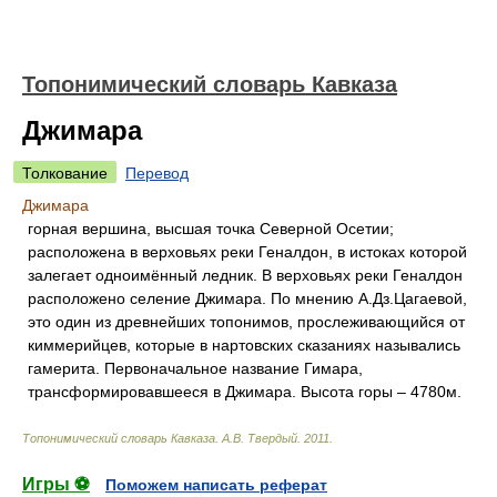
Топонимический словарь Кавказа
Джимара
Толкование
Перевод
Джимара
горная вершина, высшая точка Северной Осетии;
расположена в верховьях реки Геналдон, в истоках которой
залегает одноимённый ледник. В верховьях реки Геналдон
расположено селение Джимара. По мнению А.Дз.Цагаевой,
это один из древнейших топонимов, прослеживающийся от
киммерийцев, которые в нартовских сказаниях назывались
гамерита. Первоначальное название Гимара,
трансформировавшееся в Джимара. Высота горы – 4780м.
Топонимический словарь Кавказа
.
А.В. Твердый
.
2011
.
Игры ⚽
Поможем написать реферат